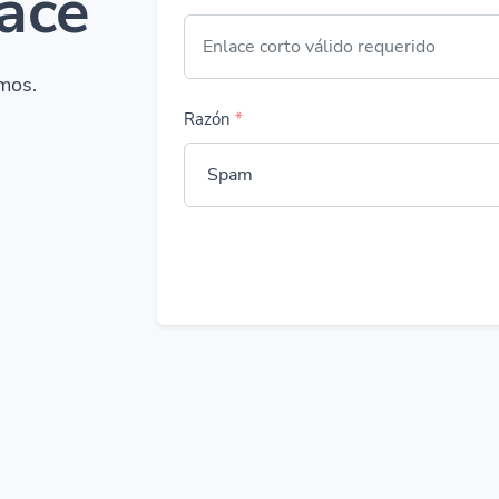
ace
mos.
Razón
*